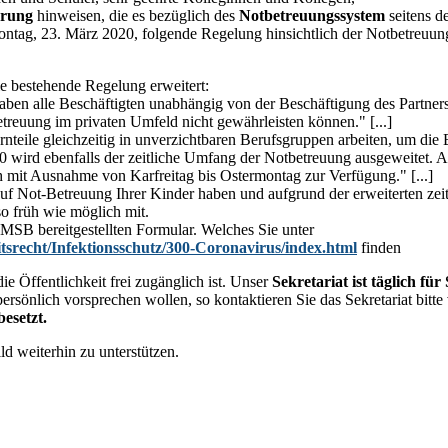
rung
hinweisen, die es bezüglich des
Notbetreuungssystem
seitens d
tag, 23. März 2020, folgende Regelung hinsichtlich der Notbetreuun
e bestehende Regelung erweitert:
n alle Beschäftigten unabhängig von der Beschäftigung des Partners ode
reuung im privaten Umfeld nicht gewährleisten können." [...]
rnteile gleichzeitig in unverzichtbaren Berufsgruppen arbeiten, um di
020 wird ebenfalls der zeitliche Umfang der Notbetreuung ausgeweitet.
h mit Ausnahme von Karfreitag bis Ostermontag zur Verfügung." [...]
auf Not-Betreuung Ihrer Kinder haben und aufgrund der erweiterten ze
so früh wie möglich mit.
 MSB bereitgestellten Formular. Welches Sie unter
tsrecht/Infektionsschutz/300-Coronavirus/index.html
finden
ie Öffentlichkeit frei zugänglich ist. Unser
Sekretariat ist täglich fü
ersönlich vorsprechen wollen, so kontaktieren Sie das Sekretariat bitte
esetzt.
ld weiterhin zu unterstützen.