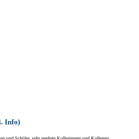
. Info)
nnen und Schüler, sehr geehrte Kolleginnen und Kollegen,