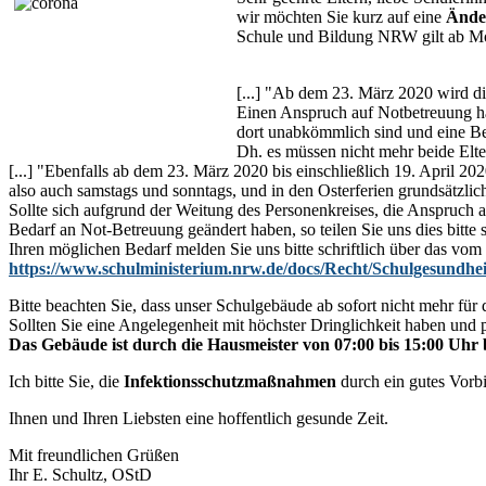
wir möchten Sie kurz auf eine
Ände
Schule und Bildung NRW gilt ab Mon
[...] "Ab dem 23. März 2020 wird di
Einen Anspruch auf Notbetreuung habe
dort unabkömmlich sind und eine Bet
Dh. es müssen nicht mehr beide Elte
[...] "Ebenfalls ab dem 23. März 2020 bis einschließlich 19. April 2
also auch samstags und sonntags, und in den Osterferien grundsätzlic
Sollte sich aufgrund der Weitung des Personenkreises, die Anspruch 
Bedarf an Not-Betreuung geändert haben, so teilen Sie uns dies bitte 
Ihren möglichen Bedarf melden Sie uns bitte schriftlich über das vom
https://www.schulministerium.nrw.de/docs/Recht/Schulgesundhei
Bitte beachten Sie, dass unser Schulgebäude ab sofort nicht mehr für d
Sollten Sie eine Angelegenheit mit höchster Dringlichkeit haben und p
Das Gebäude ist durch die Hausmeister von 07:00 bis 15:00 Uhr b
Ich bitte Sie, die
Infektionsschutzmaßnahmen
durch ein gutes Vorbi
Ihnen und Ihren Liebsten eine hoffentlich gesunde Zeit.
Mit freundlichen Grüßen
Ihr E. Schultz, OStD