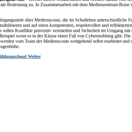
rale Bedeutung zu. In Zusammenarbeit mit dem Medienzentrum Bonn w
hrgangsstufe über Medienscouts, die im Schulleben unterschiedliche Fun
nsibilisieren und auf einen kompetenten, respektvollen und reflektier
 sollen Konflikte präventiv vermieden und Sicherheit im Umgang mit d
eispiel wenn es in der Klasse einen Fall von Cybermobbing gibt. Di
ps werden vom Team der Medienscouts weitgehend selbst erarbeitet und
 Augenhöhe.
Bildungscloud
Weiter