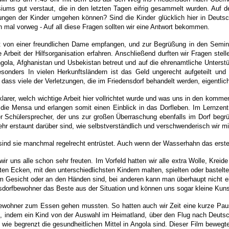
s gut verstaut, die in den letzten Tagen eifrig gesammelt wurden. Auf der
ungen der Kinder umgehen können? Sind die Kinder glücklich hier in Deut
n mal vorweg - Auf all diese Fragen sollten wir eine Antwort bekommen.
t von einer freundlichen Dame empfangen, und zur Begrüßung in den Semina
e Arbeit der Hilfsorganisation erfahren. Anschließend durften wir Fragen stel
ngola, Afghanistan und Usbekistan betreut und auf die ehrenamtliche Unters
sonders In vielen Herkunftsländern ist das Geld ungerecht aufgeteilt un
ass viele der Verletzungen, die im Friedensdorf behandelt werden, eigentlich
g klarer, welch wichtige Arbeit hier vollrichtet wurde und was uns in den ko
 die Mensa und erlangen somit einen Einblick in das Dorfleben. Im Lernzen
er Schülersprecher, der uns zur großen Überraschung ebenfalls im Dorf beg
ehr erstaunt darüber sind, wie selbstverständlich und verschwenderisch wir
sind sie manchmal regelrecht entrüstet. Auch wenn der Wasserhahn das erste
r uns alle schon sehr freuten. Im Vorfeld hatten wir alle extra Wolle, Kre
ten Ecken, mit den unterschiedlichsten Kindern malten, spielten oder bastel
e im Gesicht oder an den Händen sind, bei anderen kann man überhaupt nicht 
ensdorfbewohner das Beste aus der Situation und können uns sogar kleine Kun
fbewohner zum Essen gehen mussten. So hatten auch wir Zeit eine kurze Pau
gt, indem ein Kind von der Auswahl im Heimatland, über den Flug nach Deutsc
, wie begrenzt die gesundheitlichen Mittel in Angola sind. Dieser Film beweg