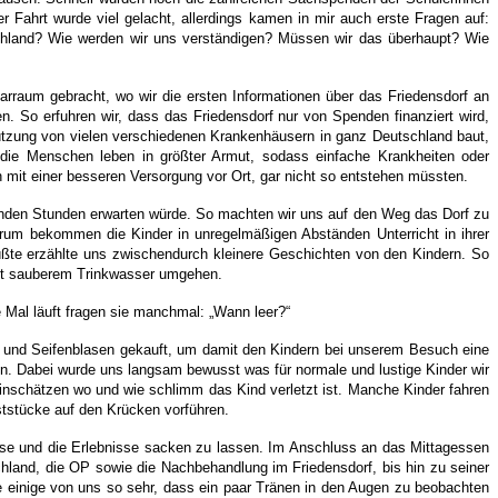
 Fahrt wurde viel gelacht, allerdings kamen in mir auch erste Fragen auf:
schland? Wie werden wir uns verständigen? Müssen wir das überhaupt? Wie
rraum gebracht, wo wir die ersten Informationen über das Friedensdorf an
len. So erfuhren wir, dass das Friedensdorf nur von Spenden finanziert wird,
tützung von vielen verschiedenen Krankenhäusern in ganz Deutschland baut,
d die Menschen leben in größter Armut, sodass einfache Krankheiten oder
 mit einer besseren Versorgung vor Ort, gar nicht so entstehen müssten.
mmenden Stunden erwarten würde. So machten wir uns auf den Weg das Dorf zu
trum bekommen die Kinder in unregelmäßigen Abständen Unterricht in ihrer
rüßte erzählte uns zwischendurch kleinere Geschichten von den Kindern. So
 mit sauberem Trinkwasser umgehen.
 Mal läuft fragen sie manchmal: „Wann leer?“
ide und Seifenblasen gekauft, um damit den Kindern bei unserem Besuch eine
ten. Dabei wurde uns langsam bewusst was für normale und lustige Kinder wir
einschätzen wo und wie schlimm das Kind verletzt ist. Manche Kinder fahren
ststücke auf den Krücken vorführen.
se und die Erlebnisse sacken zu lassen. Im Anschluss an das Mittagessen
hland, die OP sowie die Nachbehandlung im Friedensdorf, bis hin zu seiner
te einige von uns so sehr, dass ein paar Tränen in den Augen zu beobachten