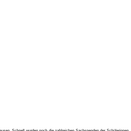
usen. Schnell wurden noch die zahlreichen Sachspenden der Schülerinnen