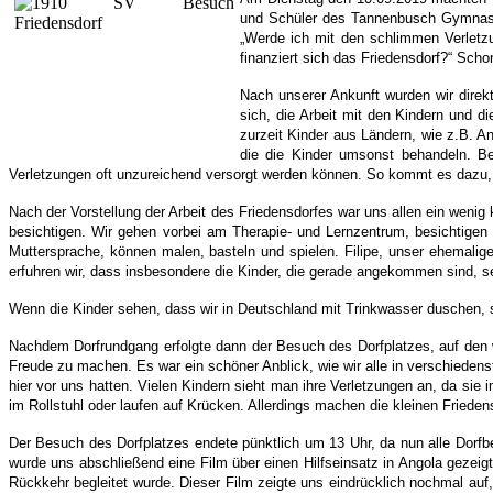
und Schüler des Tannenbusch Gymnasium
„Werde ich mit den schlimmen Verletz
finanziert sich das Friedensdorf?“ Scho
Nach unserer Ankunft wurden wir direk
sich, die Arbeit mit den Kindern und di
zurzeit Kinder aus Ländern, wie z.B. A
die die Kinder umsonst behandeln. Be
Verletzungen oft unzureichend versorgt werden können. So kommt es dazu, d
Nach der Vorstellung der Arbeit des Friedensdorfes war uns allen ein weni
besichtigen. Wir gehen vorbei am Therapie- und Lernzentrum, besichtigen
Muttersprache, können malen, basteln und spielen. Filipe, unser ehemalig
erfuhren wir, dass insbesondere die Kinder, die gerade angekommen sind, s
Wenn die Kinder sehen, dass wir in Deutschland mit Trinkwasser duschen, 
Nachdem Dorfrundgang erfolgte dann der Besuch des Dorfplatzes, auf den wi
Freude zu machen. Es war ein schöner Anblick, wie wir alle in verschiedens
hier vor uns hatten. Vielen Kindern sieht man ihre Verletzungen an, da si
im Rollstuhl oder laufen auf Krücken. Allerdings machen die kleinen Fried
Der Besuch des Dorfplatzes endete pünktlich um 13 Uhr, da nun alle Dor
wurde uns abschließend eine Film über einen Hilfseinsatz in Angola gezei
Rückkehr begleitet wurde. Dieser Film zeigte uns eindrücklich nochmal auf