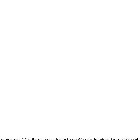
ir uns um 7:45 Uhr mit dem Bus auf den Weg ins Friedensdorf nach Oberha