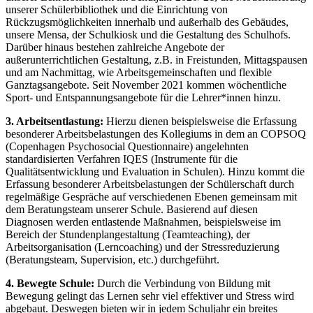
unserer Schülerbibliothek und die Einrichtung von
Rückzugsmöglichkeiten innerhalb und außerhalb des Gebäudes,
unsere Mensa, der Schulkiosk und die Gestaltung des Schulhofs.
Darüber hinaus bestehen zahlreiche Angebote der
außerunterrichtlichen Gestaltung, z.B. in Freistunden, Mittagspausen
und am Nachmittag, wie Arbeitsgemeinschaften und flexible
Ganztagsangebote. Seit November 2021 kommen wöchentliche
Sport- und Entspannungsangebote für die Lehrer*innen hinzu.
3. Arbeitsentlastung:
Hierzu dienen beispielsweise die Erfassung
besonderer Arbeitsbelastungen des Kollegiums in dem an COPSOQ
(Copenhagen Psychosocial Questionnaire) angelehnten
standardisierten Verfahren IQES (Instrumente für die
Qualitätsentwicklung und Evaluation in Schulen). Hinzu kommt die
Erfassung besonderer Arbeitsbelastungen der Schülerschaft durch
regelmäßige Gespräche auf verschiedenen Ebenen gemeinsam mit
dem Beratungsteam unserer Schule. Basierend auf diesen
Diagnosen werden entlastende Maßnahmen, beispielsweise im
Bereich der Stundenplangestaltung (Teamteaching), der
Arbeitsorganisation (Lerncoaching) und der Stressreduzierung
(Beratungsteam, Supervision, etc.) durchgeführt.
4. Bewegte Schule:
Durch die Verbindung von Bildung mit
Bewegung gelingt das Lernen sehr viel effektiver und Stress wird
abgebaut. Deswegen bieten wir in jedem Schuljahr ein breites