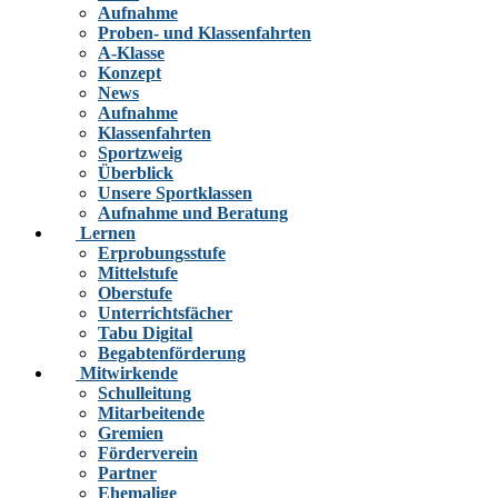
Aufnahme
Proben- und Klassenfahrten
A-Klasse
Konzept
News
Aufnahme
Klassenfahrten
Sportzweig
Überblick
Unsere Sportklassen
Aufnahme und Beratung
Lernen
Erprobungsstufe
Mittelstufe
Oberstufe
Unterrichtsfächer
Tabu Digital
Begabtenförderung
Mitwirkende
Schulleitung
Mitarbeitende
Gremien
Förderverein
Partner
Ehemalige