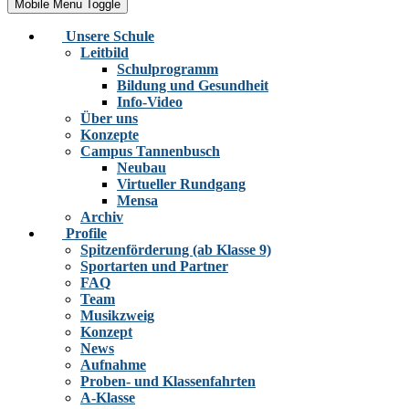
Mobile Menu Toggle
Unsere Schule
Leitbild
Schulprogramm
Bildung und Gesundheit
Info-Video
Über uns
Konzepte
Campus Tannenbusch
Neubau
Virtueller Rundgang
Mensa
Archiv
Profile
Spitzenförderung (ab Klasse 9)
Sportarten und Partner
FAQ
Team
Musikzweig
Konzept
News
Aufnahme
Proben- und Klassenfahrten
A-Klasse