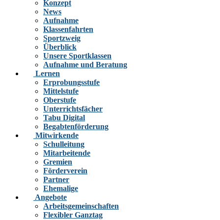
Konzept
News
Aufnahme
Klassenfahrten
Sportzweig
Überblick
Unsere Sportklassen
Aufnahme und Beratung
Lernen
Erprobungsstufe
Mittelstufe
Oberstufe
Unterrichtsfächer
Tabu Digital
Begabtenförderung
Mitwirkende
Schulleitung
Mitarbeitende
Gremien
Förderverein
Partner
Ehemalige
Angebote
Arbeitsgemeinschaften
Flexibler Ganztag