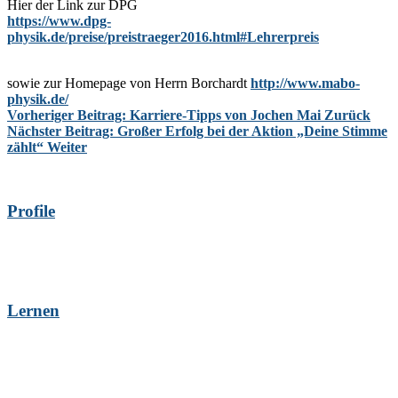
Hier der Link zur DPG
https://www.dpg-
physik.de/preise/preistraeger2016.html#Lehrerpreis
sowie zur Homepage von Herrn Borchardt
http://www.mabo-
physik.de/
Vorheriger Beitrag: Karriere-Tipps von Jochen Mai
Zurück
Nächster Beitrag: Großer Erfolg bei der Aktion „Deine Stimme
zählt“
Weiter
Profile
Lernen