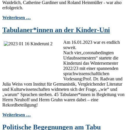
Waidelich, Catherine Gardiner und Roland Heinmüller - war also
erfolgreich.
Weiterlesen …
Tabulaner*innen an der Kinder-Uni
Am 16.01.2023 war es endlich
soweit.
Nach
vier
„
coronabedingten
Urlaubssemestern
“
startete die
Kinderuni das Wintersemester
2022/23
mit einer spannenden
sprachwissenschaftlichen
Vorlesung:
Prof. Dr. Radvan und
Julia Weiss vom Institut für
Germanistik
, Vergleichende
r
Literatur
und Kulturwissenschaften
widmeten
sich der Frage, „wie“ und
„warum“ Sprachen sterben. 45 Tabulaner*innen in Begleitung von
Herrn Neuhoff und Herrn Gruhn waren dabei
– eine
Rekordbeteiligung!
Weiterlesen …
Politische Begegnungen am Tabu