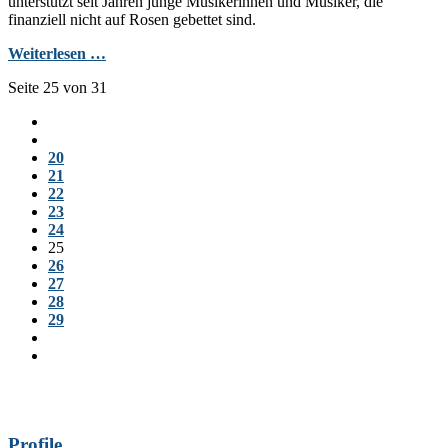
unterstützt seit Jahren junge Musikerinnen und Musiker, die
finanziell nicht auf Rosen gebettet sind.
Weiterlesen …
Seite 25 von 31
20
21
22
23
24
25
26
27
28
29
Profile