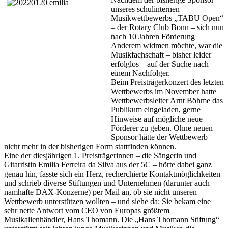
unseres schulinternen
Musikwettbewerbs „TABU Open“
– der Rotary Club Bonn – sich nun
nach 10 Jahren Förderung
Anderem widmen möchte, war die
Musikfachschaft – bisher leider
erfolglos – auf der Suche nach
einem Nachfolger.
Beim Preisträgerkonzert des letzten
Wettbewerbs im November hatte
Wettbewerbsleiter Arnt Böhme das
Publikum eingeladen, gerne
Hinweise auf mögliche neue
Förderer zu geben. Ohne neuen
Sponsor hätte der Wettbewerb
nicht mehr in der bisherigen Form stattfinden können.
Eine der diesjährigen 1. Preisträgerinnen – die Sängerin und
Gitarristin Emilia Ferreira da Silva aus der 5C – hörte dabei ganz
genau hin, fasste sich ein Herz, recherchierte Kontaktmöglichkeiten
und schrieb diverse Stiftungen und Unternehmen (darunter auch
namhafte DAX-Konzerne) per Mail an, ob sie nicht unseren
Wettbewerb unterstützen wollten – und siehe da: Sie bekam eine
sehr nette Antwort vom CEO von Europas größtem
Musikalienhändler, Hans Thomann. Die „Hans Thomann Stiftung“